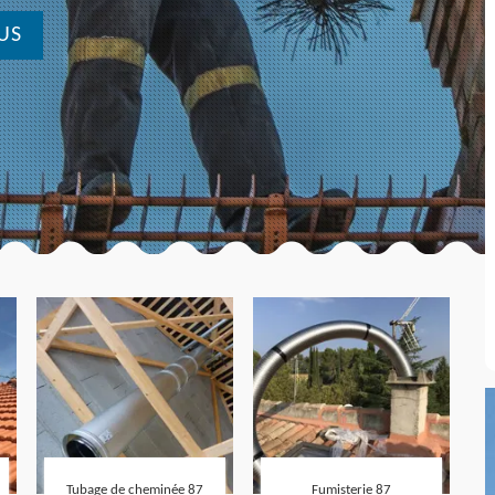
US
Tubage de cheminée 87
Fumisterie 87