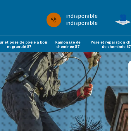
indisponible
indisponible
ur et pose de poêle à bois
Ramonage de
Pose et réparation c
et granulé 87
cheminée 87
de cheminée 87