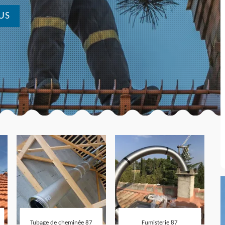
US
Tubage de cheminée 87
Fumisterie 87