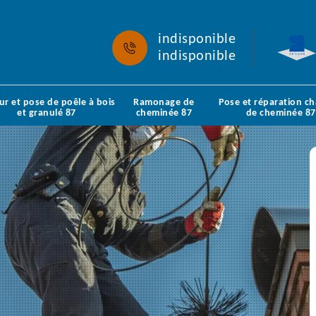
indisponible
indisponible
ur et pose de poêle à bois
Ramonage de
Pose et réparation c
et granulé 87
cheminée 87
de cheminée 87