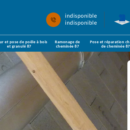
indisponible
indisponible
ur et pose de poêle à bois
Ramonage de
Pose et réparation c
et granulé 87
cheminée 87
de cheminée 87