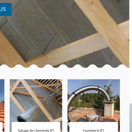
US
Tubage de cheminée 87
Fumisterie 87