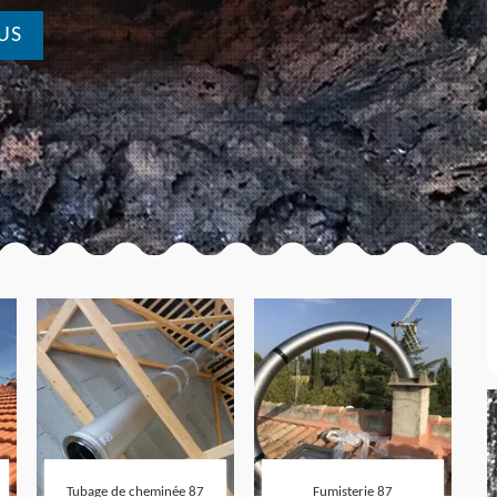
US
Tubage de cheminée 87
Fumisterie 87