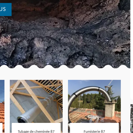
US
Tubage de cheminée 87
Fumisterie 87