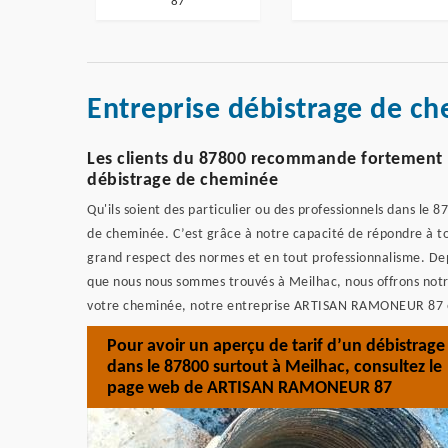
87
Entreprise débistrage de c
Les clients du 87800 recommande fortement
débistrage de cheminée
Qu'ils soient des particulier ou des professionnels dans le 
de cheminée. C’est grâce à notre capacité de répondre à tou
grand respect des normes et en tout professionnalisme. Dep
que nous nous sommes trouvés à Meilhac, nous offrons notre
votre cheminée, notre entreprise ARTISAN RAMONEUR 87 est
Pour avoir un aperçu de tarif d’un débistrage
dans le 87800 surtout à Meilhac, consultez le
page web de ARTISAN RAMONEUR 87