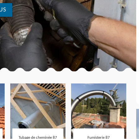
US
Tubage de cheminée 87
Fumisterie 87