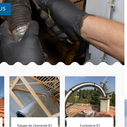
US
Tubage de cheminée 87
Fumisterie 87