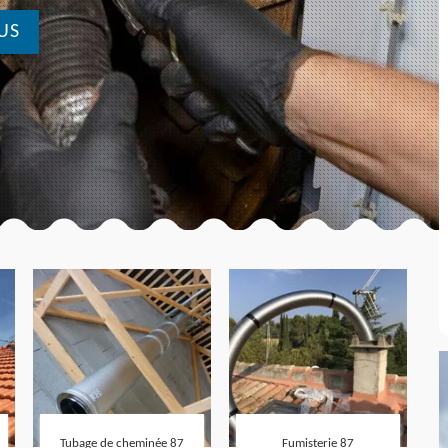
US
Tubage de cheminée 87
Fumisterie 87