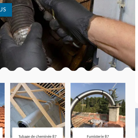
US
Tubage de cheminée 87
Fumisterie 87